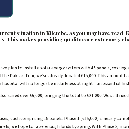
current situation in Kilembe. As you may have read,
ths. This makes providing quality care extremely c
, we plan to install a solar energy system with 45 panels, costing 
d the Daktari Tour, we’ve already donated €15,000. This amount ha
e hospital will no longer be in darkness at night—an essential firs
o raised over €6,000, bringing the total to €21,000. We still need 
hases, each comprising 15 panels. Phase 1 (€15,000) is nearly compl
panels, we hope to raise enough funds by spring. With Phase 2, m