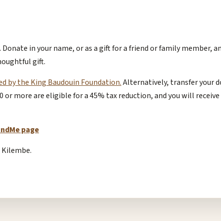
. Donate in your name, or as a gift for a friend or family member, a
oughtful gift.
ged by the King Baudouin Foundation.
Alternatively, transfer your 
0 or more are eligible for a 45% tax reduction, and you will receiv
undMe page
n Kilembe.