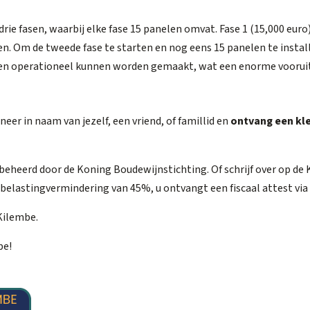
drie fasen, waarbij elke fase 15 panelen omvat. Fase 1 (15,000 eur
len. Om de tweede fase te starten en nog eens 15 panelen te instal
llen operationeel kunnen worden gemaakt, wat een enorme vooru
neer in naam van jezelf, een vriend, of famillid en
ontvang een kle
 beheerd door de Koning Boudewijnstichting. Of schrijf over op de
n belastingvermindering van 45%, u ontvangt een fiscaal attest vi
Kilembe.
be!